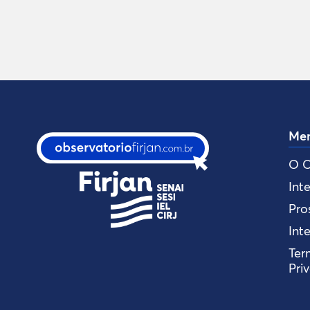
Me
O O
Int
Pro
Int
Ter
Pri