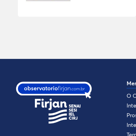
Me
O O
Int
Pro
Int
Ter