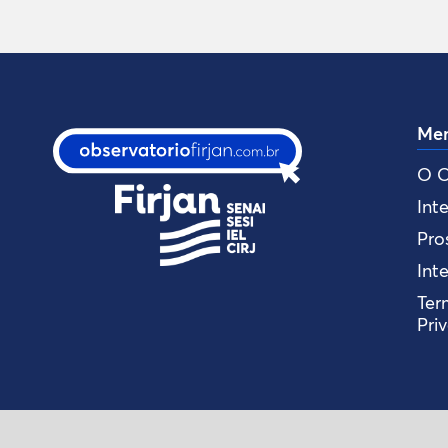
Me
O O
Int
Pro
Int
Ter
Pri